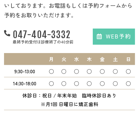
いしております。お電話もしくは予約フォームから
予約をお取りいただけます。
047-404-3332
WEB予約
最終予約受付は診療終了の40分前
月
火
水
木
金
土
日
9:30-13:00
◯
◯
◯
◯
◯
◯
◯
14:30-18:00
◯
◯
◯
◯
◯
◯
◯
休診日：祝日 / 年末年始 臨時休診日あり
※月1回 日曜日に矯正歯科